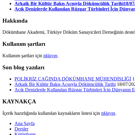
Arkaik Bir Kültür Bakış Açısıyla Dökümcülük Tarihi
18/07
Açık Denizlerde Kullanılan Rüzgar Türbinleri İçin Dünyan
Hakkında
Dökümhane Akademi, Türkiye Döküm Sanayicileri Derneğinin destekleri
Kullanım şartları
Kullanım şartları için
tıklayın
.
Son blog yazıları
POLİKRİZ ÇAĞINDA DÖKÜMHANE MÜHENDİSLİĞİ
1
Arkaik Bir Kültür Bakış Açısıyla Dökümcülük Tarihi
18/07/20
Açık Denizlerde Kullanılan Rüzgar Türbinleri İçin Dünyanın E
KAYNAKÇA
İçerik hazırlığında kullanılan kaynakların listesi için
tıklayın
.
Ana Sayfa
Dersler
Kütüphane