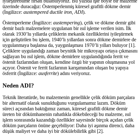
iyileştirebilme fırsatı bulabiliyoruz. Bu yazıda işte böyle bir malzeme
üzerinde duracağız: Östemperlenmiş küresel grafitli dökme demir
(İngilizce:
austempered ductile iron, ADI
).
Östemperleme (İngilizce:
austempering
), çelik ve dökme demir gibi
demir bazlı malzemelere uygulanan bir ısıl işleme verilen isim. İlk
olarak 1930’lu yıllarda çeliklerin mekanik özelliklerini iyileştirmek
için geliştirilen bu işlem, 1940’lı yıllardan sonra dökme demirlere de
uygulanmaya başlansa da, yaygınlaşması 1970’li yılları buluyor [1].
Çeliklere uygulandığı zaman beynitik bir mikroyapı ortaya çıkmasını
sağlayan bu ısıl işlem, dökme demirlere uygulandığında ferrit ve
östenit fazlarından oluşan, kendine özgü bir yapının oluşmasına yol
açıyor. Östenit ve ferrit fazlarının karışımından oluşan bu yapıya
ösferrit (İngilizce:
ausferrite
) adını veriyoruz.
Neden ADI?
Teknik literatürde, bu malzemenin genellikle çelik döküm parçalara
bir alternatif olarak sunulduğunu vurgulamamız lazım. Döküm
süreci açısından baktığımız zaman, küresel grafitli dökme demir
üreten bir dökümhanenin rahatlıkla dökebileceği bu malzeme, ısıl
işlem sonrasında kazandığı özellikler sayesinde birçok açıdan çelik
döküm parçaların önüne geçebiliyor: Daha iyi aşınma direnci, daha
düşük maliyet ve daha iyi bir dökülebilirlik gibi [2].