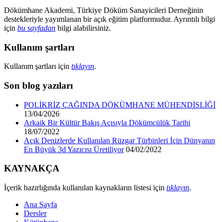
Dökümhane Akademi, Türkiye Döküm Sanayicileri Derneğinin
destekleriyle yayımlanan bir açık eğitim platformudur. Ayrıntılı bilgi
için
bu sayfadan
bilgi alabilirsiniz.
Kullanım şartları
Kullanım şartları için
tıklayın
.
Son blog yazıları
POLİKRİZ ÇAĞINDA DÖKÜMHANE MÜHENDİSLİĞİ
13/04/2026
Arkaik Bir Kültür Bakış Açısıyla Dökümcülük Tarihi
18/07/2022
Açık Denizlerde Kullanılan Rüzgar Türbinleri İçin Dünyanın
En Büyük 3d Yazıcısı Üretiliyor
04/02/2022
KAYNAKÇA
İçerik hazırlığında kullanılan kaynakların listesi için
tıklayın
.
Ana Sayfa
Dersler