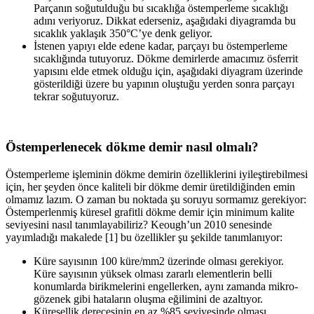
Parçanın soğutulduğu bu sıcaklığa östemperleme sıcaklığı
adını veriyoruz. Dikkat ederseniz, aşağıdaki diyagramda bu
sıcaklık yaklaşık 350°C’ye denk geliyor.
İstenen yapıyı elde edene kadar, parçayı bu östemperleme
sıcaklığında tutuyoruz. Dökme demirlerde amacımız ösferrit
yapısını elde etmek olduğu için, aşağıdaki diyagram üzerinde
gösterildiği üzere bu yapının oluştuğu yerden sonra parçayı
tekrar soğutuyoruz.
Östemperlenecek dökme demir nasıl olmalı?
Östemperleme işleminin dökme demirin özelliklerini iyileştirebilmesi
için, her şeyden önce kaliteli bir dökme demir üretildiğinden emin
olmamız lazım. O zaman bu noktada şu soruyu sormamız gerekiyor:
Östemperlenmiş küresel grafitli dökme demir için minimum kalite
seviyesini nasıl tanımlayabiliriz? Keough’un 2010 senesinde
yayımladığı makalede [1] bu özellikler şu şekilde tanımlanıyor:
Küre sayısının 100 küre/mm2 üzerinde olması gerekiyor.
Küre sayısının yüksek olması zararlı elementlerin belli
konumlarda birikmelerini engellerken, aynı zamanda mikro-
gözenek gibi hataların oluşma eğilimini de azaltıyor.
Küresellik derecesinin en az %85 seviyesinde olması