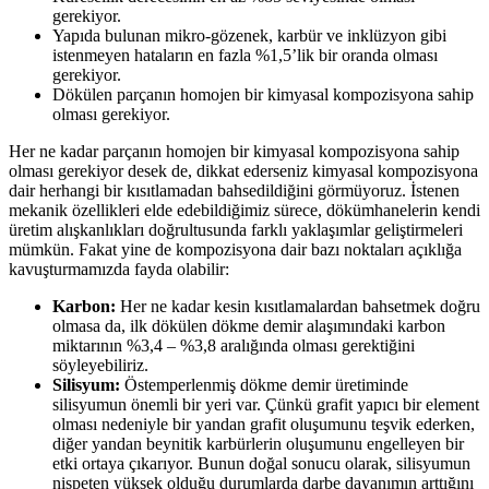
gerekiyor.
Yapıda bulunan mikro-gözenek, karbür ve inklüzyon gibi
istenmeyen hataların en fazla %1,5’lik bir oranda olması
gerekiyor.
Dökülen parçanın homojen bir kimyasal kompozisyona sahip
olması gerekiyor.
Her ne kadar parçanın homojen bir kimyasal kompozisyona sahip
olması gerekiyor desek de, dikkat ederseniz kimyasal kompozisyona
dair herhangi bir kısıtlamadan bahsedildiğini görmüyoruz. İstenen
mekanik özellikleri elde edebildiğimiz sürece, dökümhanelerin kendi
üretim alışkanlıkları doğrultusunda farklı yaklaşımlar geliştirmeleri
mümkün. Fakat yine de kompozisyona dair bazı noktaları açıklığa
kavuşturmamızda fayda olabilir:
Karbon:
Her ne kadar kesin kısıtlamalardan bahsetmek doğru
olmasa da, ilk dökülen dökme demir alaşımındaki karbon
miktarının %3,4 – %3,8 aralığında olması gerektiğini
söyleyebiliriz.
Silisyum:
Östemperlenmiş dökme demir üretiminde
silisyumun önemli bir yeri var. Çünkü grafit yapıcı bir element
olması nedeniyle bir yandan grafit oluşumunu teşvik ederken,
diğer yandan beynitik karbürlerin oluşumunu engelleyen bir
etki ortaya çıkarıyor. Bunun doğal sonucu olarak, silisyumun
nispeten yüksek olduğu durumlarda darbe dayanımın arttığını