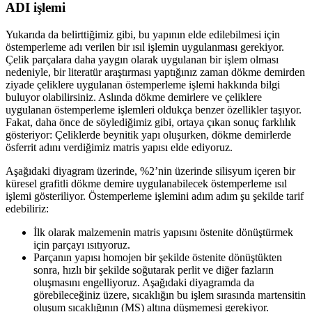
ADI işlemi
Yukarıda da belirttiğimiz gibi, bu yapının elde edilebilmesi için
östemperleme adı verilen bir ısıl işlemin uygulanması gerekiyor.
Çelik parçalara daha yaygın olarak uygulanan bir işlem olması
nedeniyle, bir literatür araştırması yaptığınız zaman dökme demirden
ziyade çeliklere uygulanan östemperleme işlemi hakkında bilgi
buluyor olabilirsiniz. Aslında dökme demirlere ve çeliklere
uygulanan östemperleme işlemleri oldukça benzer özellikler taşıyor.
Fakat, daha önce de söylediğimiz gibi, ortaya çıkan sonuç farklılık
gösteriyor: Çeliklerde beynitik yapı oluşurken, dökme demirlerde
ösferrit adını verdiğimiz matris yapısı elde ediyoruz.
Aşağıdaki diyagram üzerinde, %2’nin üzerinde silisyum içeren bir
küresel grafitli dökme demire uygulanabilecek östemperleme ısıl
işlemi gösteriliyor. Östemperleme işlemini adım adım şu şekilde tarif
edebiliriz:
İlk olarak malzemenin matris yapısını östenite dönüştürmek
için parçayı ısıtıyoruz.
Parçanın yapısı homojen bir şekilde östenite dönüştükten
sonra, hızlı bir şekilde soğutarak perlit ve diğer fazların
oluşmasını engelliyoruz. Aşağıdaki diyagramda da
görebileceğiniz üzere, sıcaklığın bu işlem sırasında martensitin
oluşum sıcaklığının (MS) altına düşmemesi gerekiyor.