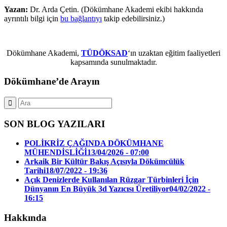
Yazan:
Dr. Arda Çetin. (Dökümhane Akademi ekibi hakkında
ayrıntılı bilgi için
bu bağlantıyı
takip edebilirsiniz.)
Dökümhane Akademi,
TÜDÖKSAD
‘ın uzaktan eğitim faaliyetleri
kapsamında sunulmaktadır.
Dökümhane’de Arayın
SON BLOG YAZILARI
POLİKRİZ ÇAĞINDA DÖKÜMHANE
MÜHENDİSLİĞİ
13/04/2026 - 07:00
Arkaik Bir Kültür Bakış Açısıyla Dökümcülük
Tarihi
18/07/2022 - 19:36
Açık Denizlerde Kullanılan Rüzgar Türbinleri İçin
Dünyanın En Büyük 3d Yazıcısı Üretiliyor
04/02/2022 -
16:15
Hakkında