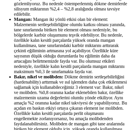
gözlemliyoruz. Bu nedenle östemperlenmiş dökme demirlerde
silisyum miktarının %2,4 – %2,8 aralığında olması tavsiye
edilebilir.
Mangan:
Mangan iki yönlü etkisi olan bir element:
Malzemenin sertleşebilirliğine olumlu katkısı olması yanında,
tane sınırlarında biriken bir element olması nedeniyle, bu
bölgelerde karbür oluşumunu teşvik edebiliyor. Bu nedenle,
özellikle kalın kesitli parçalarda yüksek oranda mangan
kullanılması, tane sınırlarındaki karbür miktarını arttırarak
çekinti eğiliminin artmasına yol açabiliyor. Özellikle küre
sayısının düşük olduğu durumlarda bu eğilimin daha da
artacağını belirtmemizde fayda var. Bu olumsuz etkileri
nedeniyle, özellikle kalın kesitli parçalarda mangan miktarını
maksimum %0,3 ile sınırlamakta fayda var.
Bakır, nikel ve molibden:
Dökme demirin sertleşebilirliğini
(hardenability) arttırmak ve ısıl işlemden daha çok etkilenmesi
sağlamak için kullanabileceğimiz 3 element var: Bakır, nikel
ve molibden. %0,8 oranına kadar eklenebilen bakır, özellike
malzemenin uzama değerlerini olumlu yönde etkiliyor. Aynı
amaçla %2 oranına kadar nikel takviyesi de yapabiliyoruz. Bu
açıdan en baskın etkiyi ortaya çıkaran element ise molibden.
Özellikle kalın kesitli parçalarda perlit oluşmasını
engellemekte zorlanıyorsanız, bu amaçla molibdenden
faydalanabilirsiniz. Molibden de mangan gibi tane aralarında
biriken bir element olduğu için, yüksek oranda kullanılması