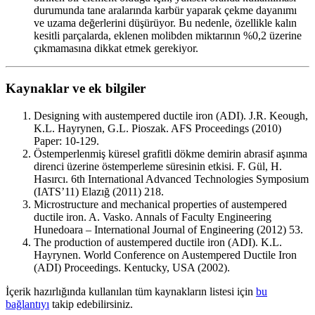
durumunda tane aralarında karbür yaparak çekme dayanımı
ve uzama değerlerini düşürüyor. Bu nedenle, özellikle kalın
kesitli parçalarda, eklenen molibden miktarının %0,2 üzerine
çıkmamasına dikkat etmek gerekiyor.
Kaynaklar ve ek bilgiler
Designing with austempered ductile iron (ADI). J.R. Keough,
K.L. Hayrynen, G.L. Pioszak. AFS Proceedings (2010)
Paper: 10-129.
Östemperlenmiş küresel grafitli dökme demirin abrasif aşınma
direnci üzerine östemperleme süresinin etkisi. F. Gül, H.
Hasırcı. 6th International Advanced Technologies Symposium
(IATS’11) Elazığ (2011) 218.
Microstructure and mechanical properties of austempered
ductile iron. A. Vasko. Annals of Faculty Engineering
Hunedoara – International Journal of Engineering (2012) 53.
The production of austempered ductile iron (ADI). K.L.
Hayrynen. World Conference on Austempered Ductile Iron
(ADI) Proceedings. Kentucky, USA (2002).
İçerik hazırlığında kullanılan tüm kaynakların listesi için
bu
bağlantıyı
takip edebilirsiniz.