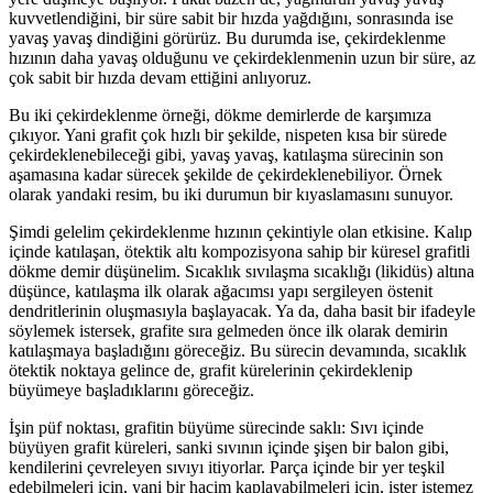
kuvvetlendiğini, bir süre sabit bir hızda yağdığını, sonrasında ise
yavaş yavaş dindiğini görürüz. Bu durumda ise, çekirdeklenme
hızının daha yavaş olduğunu ve çekirdeklenmenin uzun bir süre, az
çok sabit bir hızda devam ettiğini anlıyoruz.
Bu iki çekirdeklenme örneği, dökme demirlerde de karşımıza
çıkıyor. Yani grafit çok hızlı bir şekilde, nispeten kısa bir sürede
çekirdeklenebileceği gibi, yavaş yavaş, katılaşma sürecinin son
aşamasına kadar sürecek şekilde de çekirdeklenebiliyor. Örnek
olarak yandaki resim, bu iki durumun bir kıyaslamasını sunuyor.
Şimdi gelelim çekirdeklenme hızının çekintiyle olan etkisine. Kalıp
içinde katılaşan, ötektik altı kompozisyona sahip bir küresel grafitli
dökme demir düşünelim. Sıcaklık sıvılaşma sıcaklığı (likidüs) altına
düşünce, katılaşma ilk olarak ağacımsı yapı sergileyen östenit
dendritlerinin oluşmasıyla başlayacak. Ya da, daha basit bir ifadeyle
söylemek istersek, grafite sıra gelmeden önce ilk olarak demirin
katılaşmaya başladığını göreceğiz. Bu sürecin devamında, sıcaklık
ötektik noktaya gelince de, grafit kürelerinin çekirdeklenip
büyümeye başladıklarını göreceğiz.
İşin püf noktası, grafitin büyüme sürecinde saklı: Sıvı içinde
büyüyen grafit küreleri, sanki sıvının içinde şişen bir balon gibi,
kendilerini çevreleyen sıvıyı itiyorlar. Parça içinde bir yer teşkil
edebilmeleri için, yani bir hacim kaplayabilmeleri için, ister istemez