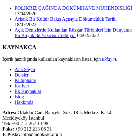
POLİKRİZ ÇAĞINDA DÖKÜMHANE MÜHENDİSLİĞİ
13/04/2026
Arkaik Bir Kültür Bakış Açısıyla Dökümcülük Tarihi
18/07/2022
Açık Denizlerde Kullanılan Rüzgar Türbinleri İçin Dünyanın
En Büyük 3d Yazıcısı Üretiliyor
04/02/2022
KAYNAKÇA
İçerik hazırlığında kullanılan kaynakların listesi için
tıklayın
.
Ana Sayfa
Dersler
Kütüphane
Kariyer
Ek Kaynaklar
Blog
Hakkında
Adres:
Ortaklar Cad. Bahçeler Sok. 18 İş Merkezi Kat:4
Mecidiyeköy İstanbul
Tel:
+90 212 267 13 98
Faks:
+90 212 213 06 31
E-Posta:
info@tudoksad.org.tr