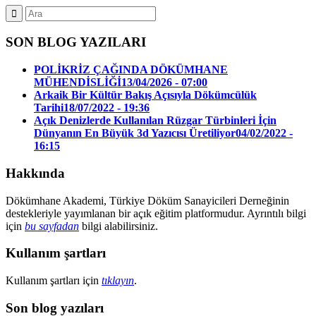
SON BLOG YAZILARI
POLİKRİZ ÇAĞINDA DÖKÜMHANE
MÜHENDİSLİĞİ
13/04/2026 - 07:00
Arkaik Bir Kültür Bakış Açısıyla Dökümcülük
Tarihi
18/07/2022 - 19:36
Açık Denizlerde Kullanılan Rüzgar Türbinleri İçin
Dünyanın En Büyük 3d Yazıcısı Üretiliyor
04/02/2022 -
16:15
Hakkında
Dökümhane Akademi, Türkiye Döküm Sanayicileri Derneğinin
destekleriyle yayımlanan bir açık eğitim platformudur. Ayrıntılı bilgi
için
bu sayfadan
bilgi alabilirsiniz.
Kullanım şartları
Kullanım şartları için
tıklayın
.
Son blog yazıları