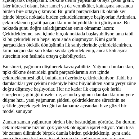
açıklayarak başlayalım. Dökme demir yapısında ortaya çıkan grafit,
ister küresel olsun, ister lamel ya da vermiküler, katılaşma sırasında
birden bire ortaya çıkmıyor. Bu grafit parçacıkları ilk olarak sıvı
içinde birçok noktada birden çekirdeklenmeye başlıyorlar. Ardından,
çekirdeklenen grafit parçacıklarının büyüdüklerini görüyoruz. Bu
noktada şunu doğru anladığımızdan emin olmamız lazım:
Çekirdeklenme, sıvı içinde birçok noktada başlayabiliyor, ama tabii
ki bu çekirdeklerin hepsi aynı anda oluşmuyor. Kimi grafit
parçacıkları ötektik dönüşümün ilk saniyelerinde çekirdeklenirken,
kimi parçacıklar son kalan sıvıda çekirdeklenip, ancak katılaşma
sürecinin son faslında ortaya çıkabiliyorlar.
Bu süreci, yağmuru düşünerek kavrayabiliriz. Yağmur damlacıkları,
tıpkı dökme demirdeki grafit parçacıklarının sıvı içinde
çekirdeklenmesi gibi, bulutların üzerinde çekirdekleniyor. Tabii bu
damlacıklar yer çekimi nedeniyle biraz büyüdükten sonra yeryüzüne
doğru düşmeye başlıyorlar. Her ne kadar ilk etapta çok farklı
süreçlermiş gibi görünseler de, aslında yağmur damlacıklarının yere
düşme hızı, yani yağmurun şiddeti, çekirdeklenme sürecinin ne
şekilde gerçekleşebileceğini anlamamız açısından bize güzel bir
model sunuyor.
Zaman zaman yağmurun birden bire bastırdığını görürüz. Bu durum,
çekirdeklenme hızının çok yüksek olduğuna işaret ediyor. Yani kısa
bir zaman diliminde birçok damla birden çekirdeklenip, aynı anda
yere düşmeye başlıyor. Fakat bazen de, yağmurun yavaş yavaş