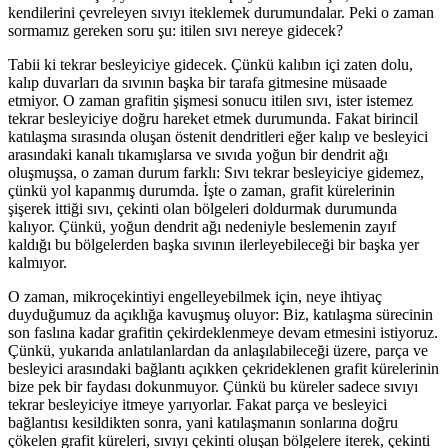
kendilerini çevreleyen sıvıyı iteklemek durumundalar. Peki o zaman
sormamız gereken soru şu: itilen sıvı nereye gidecek?
Tabii ki tekrar besleyiciye gidecek. Çünkü kalıbın içi zaten dolu,
kalıp duvarları da sıvının başka bir tarafa gitmesine müsaade
etmiyor. O zaman grafitin şişmesi sonucu itilen sıvı, ister istemez
tekrar besleyiciye doğru hareket etmek durumunda. Fakat birincil
katılaşma sırasında oluşan östenit dendritleri eğer kalıp ve besleyici
arasındaki kanalı tıkamışlarsa ve sıvıda yoğun bir dendrit ağı
oluşmuşsa, o zaman durum farklı: Sıvı tekrar besleyiciye gidemez,
çünkü yol kapanmış durumda. İşte o zaman, grafit kürelerinin
şişerek ittiği sıvı, çekinti olan bölgeleri doldurmak durumunda
kalıyor. Çünkü, yoğun dendrit ağı nedeniyle beslemenin zayıf
kaldığı bu bölgelerden başka sıvının ilerleyebileceği bir başka yer
kalmıyor.
O zaman, mikroçekintiyi engelleyebilmek için, neye ihtiyaç
duyduğumuz da açıklığa kavuşmuş oluyor: Biz, katılaşma sürecinin
son faslına kadar grafitin çekirdeklenmeye devam etmesini istiyoruz.
Çünkü, yukarıda anlatılanlardan da anlaşılabileceği üzere, parça ve
besleyici arasındaki bağlantı açıkken çekrideklenen grafit kürelerinin
bize pek bir faydası dokunmuyor. Çünkü bu küreler sadece sıvıyı
tekrar besleyiciye itmeye yarıyorlar. Fakat parça ve besleyici
bağlantısı kesildikten sonra, yani katılaşmanın sonlarına doğru
çökelen grafit küreleri, sıvıyı çekinti oluşan bölgelere iterek, çekinti