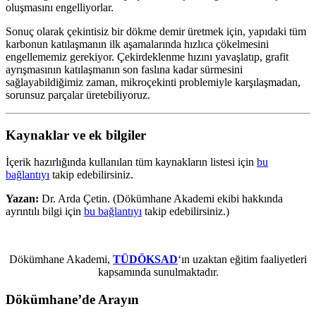
oluşmasını engelliyorlar.
Sonuç olarak çekintisiz bir dökme demir üretmek için, yapıdaki tüm
karbonun katılaşmanın ilk aşamalarında hızlıca çökelmesini
engellememiz gerekiyor. Çekirdeklenme hızını yavaşlatıp, grafit
ayrışmasının katılaşmanın son faslına kadar sürmesini
sağlayabildiğimiz zaman, mikroçekinti problemiyle karşılaşmadan,
sorunsuz parçalar üretebiliyoruz.
Kaynaklar ve ek bilgiler
İçerik hazırlığında kullanılan tüm kaynakların listesi için
bu
bağlantıyı
takip edebilirsiniz.
Yazan:
Dr. Arda Çetin. (Dökümhane Akademi ekibi hakkında
ayrıntılı bilgi için
bu bağlantıyı
takip edebilirsiniz.)
Dökümhane Akademi,
TÜDÖKSAD
‘ın uzaktan eğitim faaliyetleri
kapsamında sunulmaktadır.
Dökümhane’de Arayın