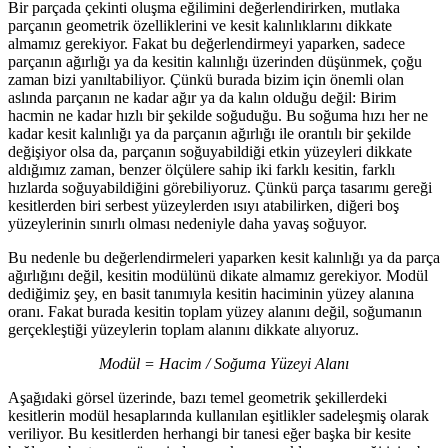
Bir parçada çekinti oluşma eğilimini değerlendirirken, mutlaka
parçanın geometrik özelliklerini ve kesit kalınlıklarını dikkate
almamız gerekiyor. Fakat bu değerlendirmeyi yaparken, sadece
parçanın ağırlığı ya da kesitin kalınlığı üzerinden düşünmek, çoğu
zaman bizi yanıltabiliyor. Çünkü burada bizim için önemli olan
aslında parçanın ne kadar ağır ya da kalın olduğu değil: Birim
hacmin ne kadar hızlı bir şekilde soğuduğu. Bu soğuma hızı her ne
kadar kesit kalınlığı ya da parçanın ağırlığı ile orantılı bir şekilde
değişiyor olsa da, parçanın soğuyabildiği etkin yüzeyleri dikkate
aldığımız zaman, benzer ölçülere sahip iki farklı kesitin, farklı
hızlarda soğuyabildiğini görebiliyoruz. Çünkü parça tasarımı gereği
kesitlerden biri serbest yüzeylerden ısıyı atabilirken, diğeri boş
yüzeylerinin sınırlı olması nedeniyle daha yavaş soğuyor.
Bu nedenle bu değerlendirmeleri yaparken kesit kalınlığı ya da parça
ağırlığını değil, kesitin modülünü dikate almamız gerekiyor. Modül
dediğimiz şey, en basit tanımıyla kesitin haciminin yüzey alanına
oranı. Fakat burada kesitin toplam yüzey alanını değil, soğumanın
gerçekleştiği yüzeylerin toplam alanını dikkate alıyoruz.
Modül = Hacim / Soğuma Yüzeyi Alanı
Aşağıdaki görsel üzerinde, bazı temel geometrik şekillerdeki
kesitlerin modül hesaplarında kullanılan eşitlikler sadeleşmiş olarak
veriliyor. Bu kesitlerden herhangi bir tanesi eğer başka bir kesite