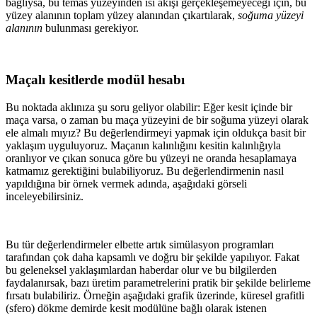
bağlıysa, bu temas yüzeyinden ısı akışı gerçekleşemeyeceği için, bu
yüzey alanının toplam yüzey alanından çıkartılarak,
soğuma yüzeyi
alanının
bulunması gerekiyor.
Maçalı kesitlerde modül hesabı
Bu noktada aklınıza şu soru geliyor olabilir: Eğer kesit içinde bir
maça varsa, o zaman bu maça yüzeyini de bir soğuma yüzeyi olarak
ele almalı mıyız? Bu değerlendirmeyi yapmak için oldukça basit bir
yaklaşım uyguluyoruz. Maçanın kalınlığını kesitin kalınlığıyla
oranlıyor ve çıkan sonuca göre bu yüzeyi ne oranda hesaplamaya
katmamız gerektiğini bulabiliyoruz. Bu değerlendirmenin nasıl
yapıldığına bir örnek vermek adında, aşağıdaki görseli
inceleyebilirsiniz.
Bu tür değerlendirmeler elbette artık simülasyon programları
tarafından çok daha kapsamlı ve doğru bir şekilde yapılıyor. Fakat
bu geleneksel yaklaşımlardan haberdar olur ve bu bilgilerden
faydalanırsak, bazı üretim parametrelerini pratik bir şekilde belirleme
fırsatı bulabiliriz. Örneğin aşağıdaki grafik üzerinde, küresel grafitli
(sfero) dökme demirde kesit modülüne bağlı olarak istenen