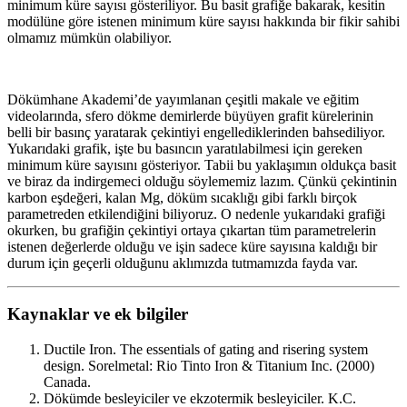
minimum küre sayısı gösteriliyor. Bu basit grafiğe bakarak, kesitin
modülüne göre istenen minimum küre sayısı hakkında bir fikir sahibi
olmamız mümkün olabiliyor.
Dökümhane Akademi’de yayımlanan çeşitli makale ve eğitim
videolarında, sfero dökme demirlerde büyüyen grafit kürelerinin
belli bir basınç yaratarak çekintiyi engellediklerinden bahsediliyor.
Yukarıdaki grafik, işte bu basıncın yaratılabilmesi için gereken
minimum küre sayısını gösteriyor. Tabii bu yaklaşımın oldukça basit
ve biraz da indirgemeci olduğu söylememiz lazım. Çünkü çekintinin
karbon eşdeğeri, kalan Mg, döküm sıcaklığı gibi farklı birçok
parametreden etkilendiğini biliyoruz. O nedenle yukarıdaki grafiği
okurken, bu grafiğin çekintiyi ortaya çıkartan tüm parametrelerin
istenen değerlerde olduğu ve işin sadece küre sayısına kaldığı bir
durum için geçerli olduğunu aklımızda tutmamızda fayda var.
Kaynaklar ve ek bilgiler
Ductile Iron. The essentials of gating and risering system
design. Sorelmetal: Rio Tinto Iron & Titanium Inc. (2000)
Canada.
Dökümde besleyiciler ve ekzotermik besleyiciler. K.C.