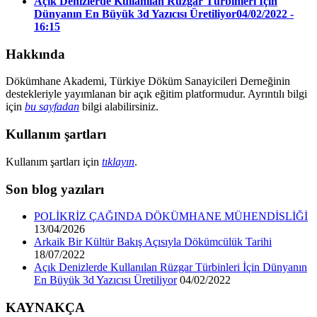
Açık Denizlerde Kullanılan Rüzgar Türbinleri İçin
Dünyanın En Büyük 3d Yazıcısı Üretiliyor
04/02/2022 -
16:15
Hakkında
Dökümhane Akademi, Türkiye Döküm Sanayicileri Derneğinin
destekleriyle yayımlanan bir açık eğitim platformudur. Ayrıntılı bilgi
için
bu sayfadan
bilgi alabilirsiniz.
Kullanım şartları
Kullanım şartları için
tıklayın
.
Son blog yazıları
POLİKRİZ ÇAĞINDA DÖKÜMHANE MÜHENDİSLİĞİ
13/04/2026
Arkaik Bir Kültür Bakış Açısıyla Dökümcülük Tarihi
18/07/2022
Açık Denizlerde Kullanılan Rüzgar Türbinleri İçin Dünyanın
En Büyük 3d Yazıcısı Üretiliyor
04/02/2022
KAYNAKÇA