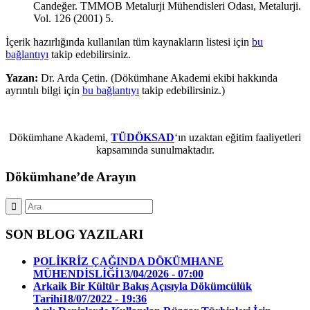
Candeğer. TMMOB Metalurji Mühendisleri Odası, Metalurji.
Vol. 126 (2001) 5.
İçerik hazırlığında kullanılan tüm kaynakların listesi için
bu
bağlantıyı
takip edebilirsiniz.
Yazan:
Dr. Arda Çetin. (Dökümhane Akademi ekibi hakkında
ayrıntılı bilgi için
bu bağlantıyı
takip edebilirsiniz.)
Dökümhane Akademi,
TÜDÖKSAD
‘ın uzaktan eğitim faaliyetleri
kapsamında sunulmaktadır.
Dökümhane’de Arayın
SON BLOG YAZILARI
POLİKRİZ ÇAĞINDA DÖKÜMHANE
MÜHENDİSLİĞİ
13/04/2026 - 07:00
Arkaik Bir Kültür Bakış Açısıyla Dökümcülük
Tarihi
18/07/2022 - 19:36