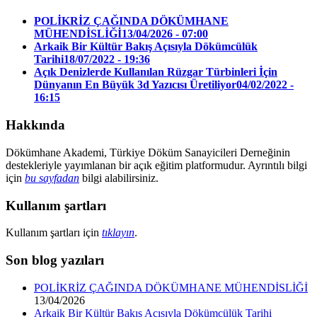
POLİKRİZ ÇAĞINDA DÖKÜMHANE
MÜHENDİSLİĞİ
13/04/2026 - 07:00
Arkaik Bir Kültür Bakış Açısıyla Dökümcülük
Tarihi
18/07/2022 - 19:36
Açık Denizlerde Kullanılan Rüzgar Türbinleri İçin
Dünyanın En Büyük 3d Yazıcısı Üretiliyor
04/02/2022 -
16:15
Hakkında
Dökümhane Akademi, Türkiye Döküm Sanayicileri Derneğinin
destekleriyle yayımlanan bir açık eğitim platformudur. Ayrıntılı bilgi
için
bu sayfadan
bilgi alabilirsiniz.
Kullanım şartları
Kullanım şartları için
tıklayın
.
Son blog yazıları
POLİKRİZ ÇAĞINDA DÖKÜMHANE MÜHENDİSLİĞİ
13/04/2026
Arkaik Bir Kültür Bakış Açısıyla Dökümcülük Tarihi