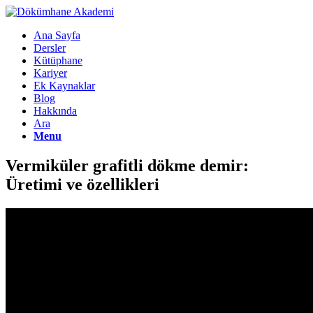
Ana Sayfa
Dersler
Kütüphane
Kariyer
Ek Kaynaklar
Blog
Hakkında
Ara
Menu
Vermiküler grafitli dökme demir:
Üretimi ve özellikleri