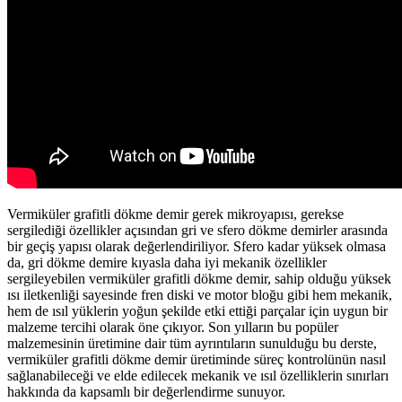
Vermiküler grafitli dökme demir gerek mikroyapısı, gerekse
sergilediği özellikler açısından gri ve sfero dökme demirler arasında
bir geçiş yapısı olarak değerlendiriliyor. Sfero kadar yüksek olmasa
da, gri dökme demire kıyasla daha iyi mekanik özellikler
sergileyebilen vermiküler grafitli dökme demir, sahip olduğu yüksek
ısı iletkenliği sayesinde fren diski ve motor bloğu gibi hem mekanik,
hem de ısıl yüklerin yoğun şekilde etki ettiği parçalar için uygun bir
malzeme tercihi olarak öne çıkıyor. Son yılların bu popüler
malzemesinin üretimine dair tüm ayrıntıların sunulduğu bu derste,
vermiküler grafitli dökme demir üretiminde süreç kontrolünün nasıl
sağlanabileceği ve elde edilecek mekanik ve ısıl özelliklerin sınırları
hakkında da kapsamlı bir değerlendirme sunuyor.