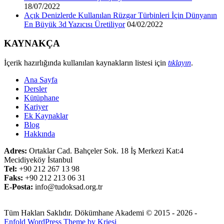
18/07/2022
Açık Denizlerde Kullanılan Rüzgar Türbinleri İçin Dünyanın
En Büyük 3d Yazıcısı Üretiliyor
04/02/2022
KAYNAKÇA
İçerik hazırlığında kullanılan kaynakların listesi için
tıklayın
.
Ana Sayfa
Dersler
Kütüphane
Kariyer
Ek Kaynaklar
Blog
Hakkında
Adres:
Ortaklar Cad. Bahçeler Sok. 18 İş Merkezi Kat:4
Mecidiyeköy İstanbul
Tel:
+90 212 267 13 98
Faks:
+90 212 213 06 31
E-Posta:
info@tudoksad.org.tr
Tüm Hakları Saklıdır. Dökümhane Akademi © 2015 - 2026 -
Enfold WordPress Theme by Kriesi