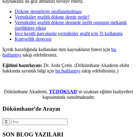
kaynaklara da göz atmanızı tavsiye ederiz.
Dökme demirlerin sınıflandırılması
Vermiküler grafitli dökme demir nedir?
Vermiküler grafitli dökme demirde perlit oranının mekanik
özelliklere etkisi
İnce kesitli parçalarda vermiküler grafit için Ti kullanımı
Küresellik derecesi
İçerik hazırlığında kullanılan tüm kaynakların listesi için
bu
bağlantıyı
takip edebilirsiniz.
Eğitimi hazırlayan:
Dr. Arda Çetin. (Dökümhane Akademi ekibi
hakkında ayrıntılı bilgi için
bu bağlantıyı
takip edebilirsiniz.)
Dökümhane Akademi,
TÜDÖKSAD
‘ın uzaktan eğitim faaliyetleri
kapsamında sunulmaktadır.
Dökümhane’de Arayın
SON BLOG YAZILARI