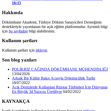
16:15
Hakkında
Dökümhane Akademi, Türkiye Döküm Sanayicileri Derneğinin
destekleriyle yayımlanan bir açık eğitim platformudur. Ayrıntılı bilgi
için
bu sayfadan
bilgi alabilirsiniz.
Kullanım şartları
Kullanım şartları için
tıklayın
.
Son blog yazıları
POLİKRİZ ÇAĞINDA DÖKÜMHANE MÜHENDİSLİĞİ
13/04/2026
Arkaik Bir Kültür Bakış Açısıyla Dökümcülük Tarihi
18/07/2022
Açık Denizlerde Kullanılan Rüzgar Türbinleri İçin Dünyanın
En Büyük 3d Yazıcısı Üretiliyor
04/02/2022
KAYNAKÇA
İçerik hazırlığında kullanılan kaynakların listesi için
tıklayın
.