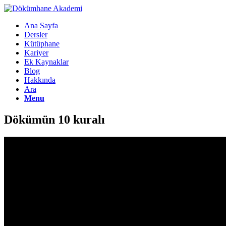
Ana Sayfa
Dersler
Kütüphane
Kariyer
Ek Kaynaklar
Blog
Hakkında
Ara
Menu
Dökümün 10 kuralı