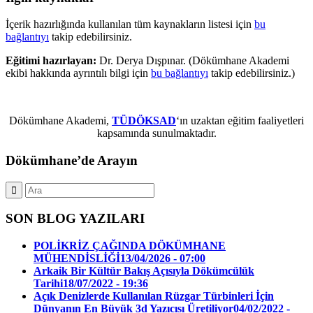
İçerik hazırlığında kullanılan tüm kaynakların listesi için
bu
bağlantıyı
takip edebilirsiniz.
Eğitimi hazırlayan:
Dr. Derya Dışpınar. (Dökümhane Akademi
ekibi hakkında ayrıntılı bilgi için
bu bağlantıyı
takip edebilirsiniz.)
Dökümhane Akademi,
TÜDÖKSAD
‘ın uzaktan eğitim faaliyetleri
kapsamında sunulmaktadır.
Dökümhane’de Arayın
SON BLOG YAZILARI
POLİKRİZ ÇAĞINDA DÖKÜMHANE
MÜHENDİSLİĞİ
13/04/2026 - 07:00
Arkaik Bir Kültür Bakış Açısıyla Dökümcülük
Tarihi
18/07/2022 - 19:36
Açık Denizlerde Kullanılan Rüzgar Türbinleri İçin
Dünyanın En Büyük 3d Yazıcısı Üretiliyor
04/02/2022 -